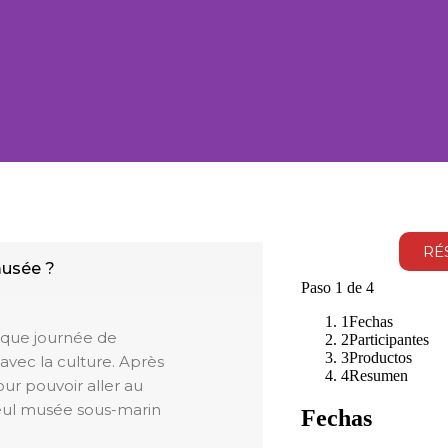
me triple av
RÉ
musée ?
gée au Mus
tique journée de
avec la culture. Après
our pouvoir aller au
185 € par personne | Journée complète
seul musée sous-marin