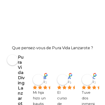
Que pensez-vous de Pura Vida Lanzarote ?
Pu
ra
Vi
da
Div
Barbara Coen
Alejandro Garrido
Corinna Berthold
il y a 6 mois
il y a 7 mois
il y a 7 
ing
La
Mi hija 
El 
Tuve 
nz
ar
hizo un 
curso 
dos 
ot
bautis
de 
inmersi