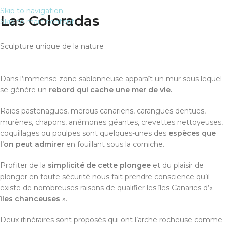
Skip to navigation
FRA
Las Coloradas
Skip to main content
Sculpture unique de la nature
Dans l’immense zone sablonneuse apparaît un mur sous lequel
se génère un
rebord qui cache une mer de vie.
Raies pastenagues, merous canariens, carangues dentues,
murènes, chapons, anémones géantes, crevettes nettoyeuses,
coquillages ou poulpes sont quelques-unes des
espèces que
l’on peut admirer
en fouillant sous la corniche.
Profiter de la
simplicité de cette plongee
et du plaisir de
plonger en toute sécurité nous fait prendre conscience qu’il
existe de nombreuses raisons de qualifier les îles Canaries d’«
îles chanceuses
».
Deux itinéraires sont proposés qui ont l’arche rocheuse comme