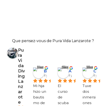
Que pensez-vous de Pura Vida Lanzarote ?
Pu
ra
Vi
da
Div
Barbara Coen
Alejandro Garrido
Corinna Berthold
il y a 6 mois
il y a 7 mois
il y a 7 
ing
La
Mi hija 
El 
Tuve 
nz
ar
hizo un 
curso 
dos 
ot
bautis
de 
inmersi
e
mo de 
scuba 
ones 