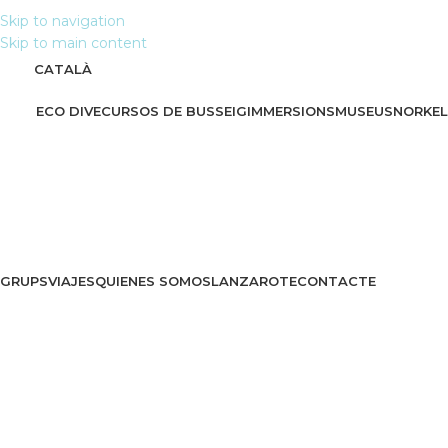
Skip to navigation
Skip to main content
CATALÀ
ECO DIVE
CURSOS DE BUSSEIG
IMMERSIONS
MUSEU
SNORKEL
GRUPS
VIAJES
QUIENES SOMOS
LANZAROTE
CONTACTE