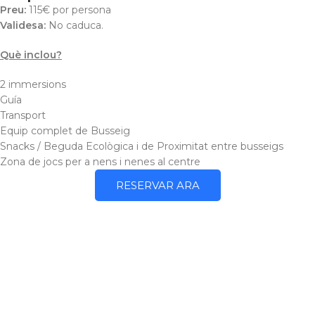
Preu:
115€ por persona
Validesa:
No caduca.
Què inclou?
2 immersions
Guía
Transport
Equip complet de Busseig
Snacks / Beguda Ecològica i de Proximitat entre busseigs
Zona de jocs per a nens i nenes al centre
RESERVAR ARA