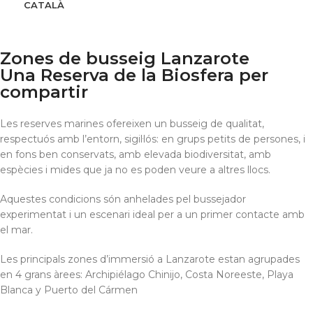
CATALÀ
Zones de busseig Lanzarote
Immersions
Una Reserva de la Biosfera per
compartir
Les reserves marines ofereixen un busseig de qualitat,
respectuós amb l’entorn, sigil·lós: en grups petits de persones, i
en fons ben conservats, amb elevada biodiversitat, amb
espècies i mides que ja no es poden veure a altres llocs.
Aquestes condicions són anhelades pel bussejador
experimentat i un escenari ideal per a un primer contacte amb
el mar.
Les principals zones d’immersió a Lanzarote estan agrupades
en 4 grans àrees: Archipiélago Chinijo, Costa Noreeste, Playa
Blanca y Puerto del Cármen