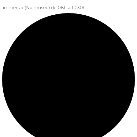
1 immersió (No museu) de 08h a 10.30h