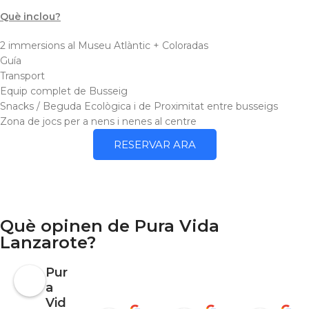
Què inclou?
2 immersions al Museu Atlàntic + Coloradas
Guía
Transport
Equip complet de Busseig
Snacks / Beguda Ecològica i de Proximitat entre busseigs
Zona de jocs per a nens i nenes al centre
RESERVAR ARA
Què opinen de Pura Vida
Lanzarote?
Pur
a
Vid