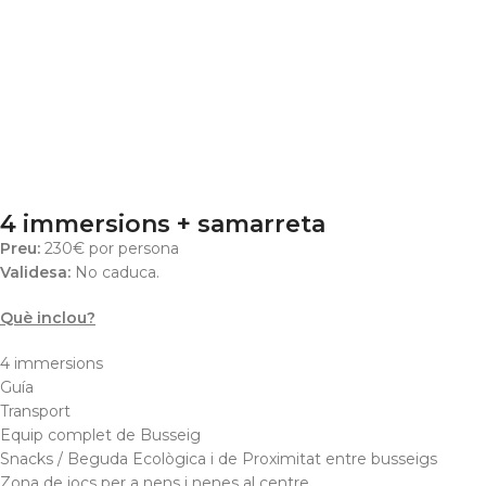
4 immersions + samarreta
Preu:
230€ por persona
Validesa:
No caduca.
Què inclou?
4 immersions
Guía
Transport
Equip complet de Busseig
Snacks / Beguda Ecològica i de Proximitat entre busseigs
Zona de jocs per a nens i nenes al centre