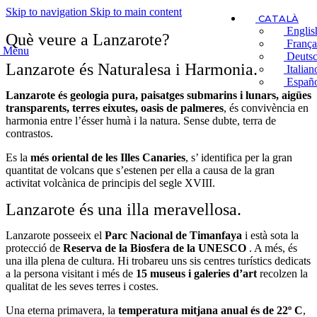
Skip to navigation
Skip to main content
CATALÀ
Englis
Què veure a Lanzarote?
França
Menu
Deuts
Lanzarote és Naturalesa i Harmonia.
Italian
Españ
Lanzarote és geologia pura, paisatges submarins i lunars, aigües
transparents, terres eixutes, oasis de palmeres
, és convivència en
harmonia entre l’ésser humà i la natura. Sense dubte, terra de
contrastos.
Es la
més oriental de les Illes Canaries
, s’ identifica per la gran
quantitat de volcans que s’estenen per ella a causa de la gran
activitat volcànica de principis del segle XVIII.
Lanzarote és una illa meravellosa.
Lanzarote posseeix el
Parc Nacional de Timanfaya
i està sota la
protecció de
Reserva de la Biosfera de la UNESCO
. A més, és
una illa plena de cultura. Hi trobareu uns sis centres turístics dedicats
a la persona visitant i més de
15 museus i galeries d’art
recolzen la
qualitat de les seves terres i costes.
Una eterna primavera, la
temperatura mitjana anual és de 22º C
,