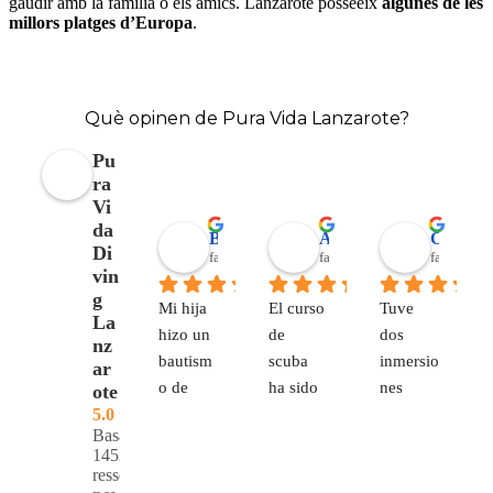
gaudir amb la família o els amics. Lanzarote posseeix
algunes de les
millors platges d’Europa
.
Què opinen de Pura Vida Lanzarote?
Pu
ra
Vi
da
Barbara Coen
Alejandro Garrido
Corinna Berthold
Di
fa 6 mesos
fa 7 mesos
fa 7 mesos
vin
g
Mi hija 
El curso 
Tuve 
La
hizo un 
de 
dos 
nz
bautism
scuba 
inmersio
ar
o de 
ha sido 
nes 
ote
buceo y 
estupen
divertid
5.0
Basat en
le 
do, todo 
as 
1453
encantó. 
muy 
(Museo, 
ressenyes
Estaba 
bien 
Playa 