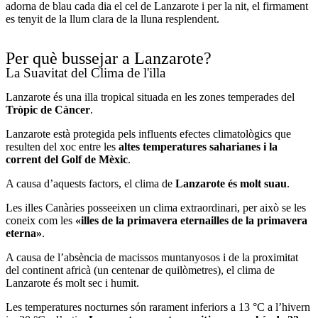
adorna de blau cada dia el cel de Lanzarote i per la nit, el firmament
es tenyit de la llum clara de la lluna resplendent.
Per què bussejar a Lanzarote?
La Suavitat del Clima de l'illa
Lanzarote és una illa tropical situada en les zones temperades del
Tròpic de Càncer
.
Lanzarote està protegida pels influents efectes climatològics que
resulten del xoc entre les
altes temperatures saharianes i la
corrent del Golf de Mèxic
.
A causa d’aquests factors, el clima de
Lanzarote és molt suau
.
Les illes Canàries posseeixen un clima extraordinari, per això se les
coneix com les
«illes de la primavera eternailles de la primavera
eterna»
.
A causa de l’absència de macissos muntanyosos i de la proximitat
del continent africà (un centenar de quilòmetres), el clima de
Lanzarote és molt sec i humit.
Les temperatures nocturnes són rarament inferiors a 13 °C a l’hivern