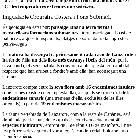
i a 20 °C a l’estiu.
La seva temperatura mitjana anual és de 22
°C i les temperatures extremes no existeixen.
Inigualable Orografia Costera i Fons Submarí.
És geologia en estat pur;
paisatge lunar a terra ferma i
meravelloses formacions submarines
; terra assedegada i oasi de
palmeres; aigües transparents; platges de sorra daurada i agrestos
penya-segats.
La
natura ha dissenyat capriciosament cada racó de Lanzarote i
ha fet de l’illa un dels llocs més estranys i bells del món
; per la
seva banda, els seus habitants conviuen amb aquesta terra amb tal
respecte que han arribat a fondre’s amb ella, han aconseguit una
simbiosi.
Lanzarote compta entre
la seva flora amb 16 endemismes insulars
(que només existeixen en aquesta illa), als quals se sumen
71 dels
endemismes canaris
(una trentena d’ells, exclusius de les illes
orientals), a part de
19 endemismes macaronèsics
.
La fauna vertebrada de Lanzarote, com a la resta de Canàries, està
dominada per les aus, de les quals es coneixen actualment
40
espècies nidificants
, enfront de 3 de rèptils i 6 de mamífers. Entre
les primeres destaquen el xoriguer, l’alcaudón reial, l’alcaravan o
l’haurà canària.