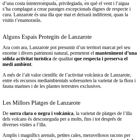
d’una costa ininterrompuda, privilegiada, en què el vent i l’aigua
s’ha complagut a crear paratges excepcionals dignes de respecte i
cura. Lanzarote és una illa que mai et deixarà indiferent, quan la
visitis t’enamoraràs.
Alguns Espais Protegits de Lanzarote
Ara com ara, Lanzarote pot presumir d’un territori marcat pel seu
enorme i divers patrimoni natural, permetent el
manteniment d’una
sòlida activitat turística
de qualitat
que respecta i preserva el
medi ambient
.
A més de l’alt valor científic de l’activitat volcànica de Lanzarote,
entre els recursos mediambientals sobresurten la varietat de la flora i
fauna marines i de les plantes terrestres exclusives.
Les Millors Platges de Lanzarote
De
sorra clara o negra i volcànica
, la varietat de platges de l’illa
dels volcans és desconeguda per a molts, fins i tot després de
diverses visites a l’illa.
Amplis i magnífics arenals, petites cales, meravellosos racons per