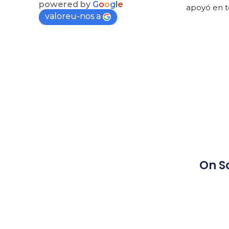
powered by
G
o
o
g
l
e
apoyó en 
valoreu-nos a
una segund
tarde esa 
peces!
Lo recomi
On 