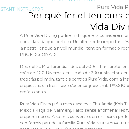
Pura Vida 
ISTANT INSTRUCTOR
Per què fer el teu curs 
Vida Div
A Pura Vida Diving podríem dir que ens considerem pri
portar la vida que portem. Un altre motiu important és
la nostra llengua a nivell mundial, tant en formació 
PROFESSIONALS.
Des del 2014 a Tailàndia i des del 2016 a Lanzarote, 
més de 400 Divemasters i més de 200 instructors, entr
trobaràs pel món, tant als centres Pura Vida, com a ins
propietaris d’altres. I això s’aconsegueix amb PASSIÓ p
professionals.
Pura Vida Diving té a més escoles a Thailàndia (Koh Tao
Mèxic (Platja del Carmen). I això sense anomenar les f
propers mesos. Això ens converteix en una xarxa prof
cop formis part de la família Pura Vida, viuràs envol