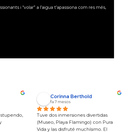
sionants i “volar” a l’aigua t’apassiona com res més,
Corinna Berthold
fa 7 mesos
estupendo, 
Tuve dos inmersiones divertidas 
 
(Museo, Playa Flamingo) con Pura 
Vida y las disfruté muchísimo. El 