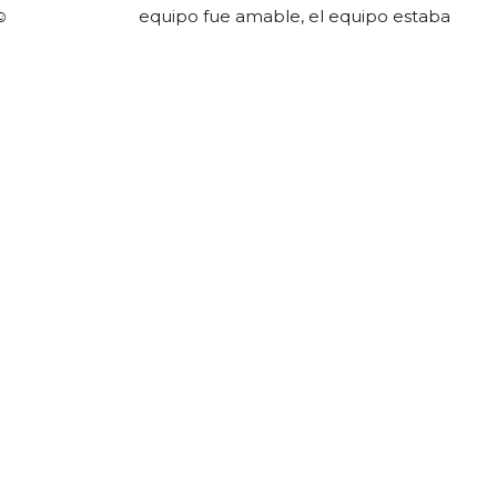
☺️
equipo fue amable, el equipo estaba 
en buen estado y el tamaño del 
grupo fue agradable (tres personas + 
guía). ¡Muchas gracias por el buceo!