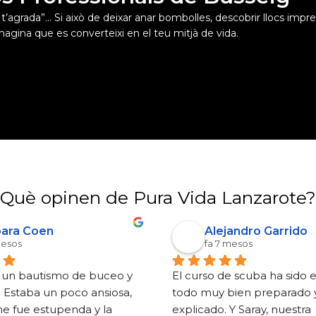
agrada”… Si això de deixar anar bombolles, descobrir llocs impres
magina que es converteixi en el teu mitjà de vida.
Què opinen de Pura Vida Lanzarote?
ara Coen
Alejandro Garrido
mesos
fa 7 mesos
o un bautismo de buceo y 
El curso de scuba ha sido 
 Estaba un poco ansiosa, 
todo muy bien preparado y
e fue estupenda y la 
explicado. Y Saray, nuestra 