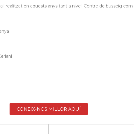
l realitzat en aquests anys tant a nivell Centre de busseig com a
panya
a
eriani
CONEIX-NOS MILLOR AQUÍ