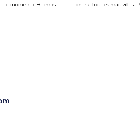
todo momento. Hicimos 
instructora, es maravillosa 
a inmersión juntas más 
semana. ¡Un montón de 
endo.
Som