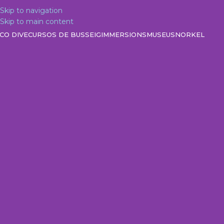
Skip to navigation
Skip to main content
CO DIVE
CURSOS DE BUSSEIG
IMMERSIONS
MUSEU
SNORKEL