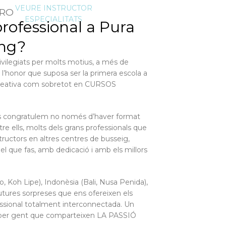
VEURE INSTRUCTOR
PRO
ESPECIALITATS
professional a Pura
ing?
vilegiats per molts motius, a més de
 l’honor que suposa ser la primera escola a
recreativa com sobretot en CURSOS
ens congratulem no només d’haver format
e ells, molts dels grans professionals que
tructors en altres centres de busseig,
el que fas, amb dedicació i amb els millors
, Koh Lipe), Indonèsia (Bali, Nusa Penida),
utures sorpreses que ens ofereixen els
essional totalment interconnectada. Un
tat per gent que comparteixen LA PASSIÓ