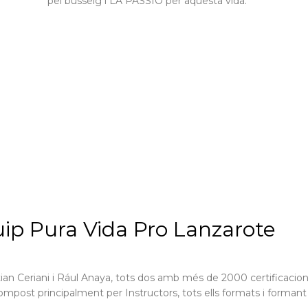
pel busseig i LA PASSIÓ per aquesta vida.
uip Pura Vida Pro Lanzarote
tian Ceriani i Rául Anaya, tots dos amb més de 2000 certificacions
ompost principalment per Instructors, tots ells formats i formant s