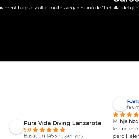
rament hagis escoltat moltes vegades això de “treballar del que t’
i
Barb
fa 6 
Mi hija hiz
Pura Vida Diving Lanzarote
le encantó.
5.0
Basat en 1453 ressenyes
pero Helen