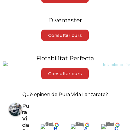
Divemaster
Consultar curs
Flotabilitat Perfecta
Consultar curs
Què opinen de Pura Vida Lanzarote?
Pu
ra
Vi
da
Barbara Coen
Alejandro Garrido
Corinna Berthold