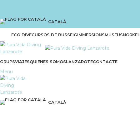
Skip to navigation
Skip to main content
CATALÀ
ECO DIVE
CURSOS DE BUSSEIG
IMMERSIONS
MUSEU
SNORKEL
GRUPS
VIAJES
QUIENES SOMOS
LANZAROTE
CONTACTE
Menu
CATALÀ
Rescat i Primers