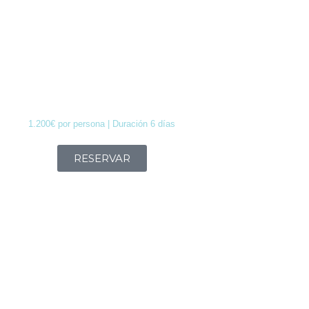
Extended
Range
1.200€ por persona | Duración 6 días
RESERVAR