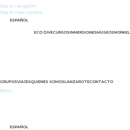
Skip to navigation
Skip to main content
ESPAÑOL
ECO DIVE
CURSOS
INMERSIONES
MUSEO
SNORKEL
GRUPOS
VIAJES
QUIENES SOMOS
LANZAROTE
CONTACTO
Menu
ESPAÑOL