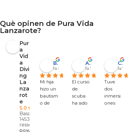
Què opinen de Pura Vida
Lanzarote?
Pur
a
Vid
a
Barbara Coen
Alejandro Garrido
Corinna Berthold
Divi
fa 6 mesos
fa 7 mesos
fa 7 me
ng
Mi hija 
El curso 
Tuve 
La
nza
hizo un 
de 
dos 
rot
bautism
scuba 
inmersi
e
o de 
ha sido 
ones 
5.0
buceo y 
estupe
divertid
Basat en
le 
ndo, 
as 
1453
encant
todo 
(Museo, 
ressenyes
powered
ó. 
muy 
Playa 