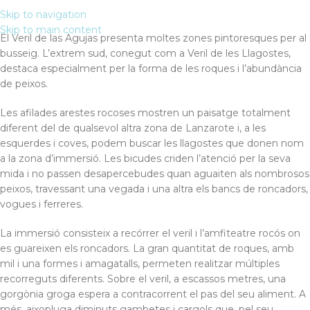
Skip to navigation
CA
Skip to main content
El Veril de las Agujas presenta moltes zones pintoresques per al
Veril de les llagostes
busseig. L’extrem sud, conegut com a Veril de les Llagostes,
destaca especialment per la forma de les roques i l’abundància
Un mar de vida al riu
de peixos.
Les afilades arestes rocoses mostren un paisatge totalment
diferent del de qualsevol altra zona de Lanzarote i, a les
esquerdes i coves, podem buscar les llagostes que donen nom
a la zona d’immersió. Les bicudes criden l’atenció per la seva
mida i no passen desapercebudes quan aguaiten als nombrosos
peixos, travessant una vegada i una altra els bancs de roncadors,
vogues i ferreres.
La immersió consisteix a recórrer el veril i l’amfiteatre rocós on
es guareixen els roncadors. La gran quantitat de roques, amb
mil i una formes i amagatalls, permeten realitzar múltiples
recorreguts diferents. Sobre el veril, a escassos metres, una
gorgònia groga espera a contracorrent el pas del seu aliment. A
més, aixopluga diminuts gambetes i cargols que, pel seu