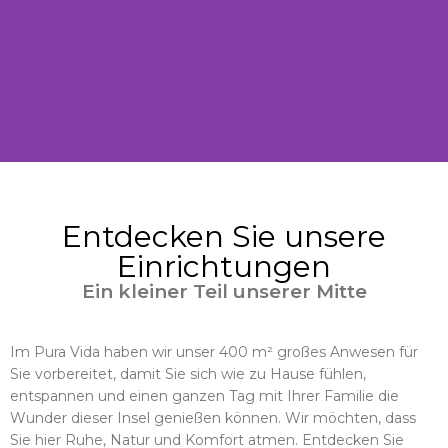
Pura Vida-
Entdecken Sie unsere
Einrichtungen
Einrichtungen
Ein kleiner Teil unserer Mitte
Im Pura Vida haben wir unser 400
m² großes Anwesen für Sie
Im Pura Vida haben wir unser 400 m² großes Anwesen für
vorbereitet, damit Sie sich wie zu
Sie vorbereitet, damit Sie sich wie zu Hause fühlen,
Hause fühlen, entspannen und
entspannen und einen ganzen Tag mit Ihrer Familie die
einen ganzen Tag mit Ihrer Familie
Wunder dieser Insel genießen können. Wir möchten, dass
die Wunder dieser Insel genießen
Sie hier Ruhe, Natur und Komfort atmen. Entdecken Sie