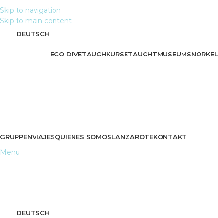
Skip to navigation
Skip to main content
DEUTSCH
ECO DIVE
TAUCHKURSE
TAUCHT
MUSEUM
SNORKEL
GRUPPEN
VIAJES
QUIENES SOMOS
LANZAROTE
KONTAKT
Menu
DEUTSCH