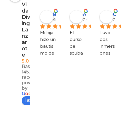
Vi
da
Barbara Coen
Alejandro Garrido
Corinna Berthold
Div
6 mesi fa
7 mesi fa
7 mesi f
ing
La
Mi hija 
El 
Tuve 
nz
hizo un 
curso 
dos 
ar
bautis
de 
inmersi
ot
mo de 
scuba 
ones 
e
buceo 
ha sido 
divertid
5.0
Basato su
y le 
estupe
as 
1453
encant
ndo, 
(Museo
recensioni
ó. 
todo 
, Playa 
powered
Estaba 
muy 
Flamin
by
G
o
o
g
l
e
un 
bien 
go) con 
lascia una recensione su
poco 
prepar
Pura 
ansiosa, 
ado y 
Vida y 
pero 
explica
las 
Helene 
do. Y 
disfruté 