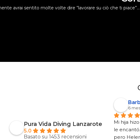
ente avrai sentito molte volte dire “lavorare su ciò che ti piace”…
Barb
6 mesi
Mi hija hiz
Pura Vida Diving Lanzarote
le encantó.
5.0
Basato su 1453 recensioni
pero Helen