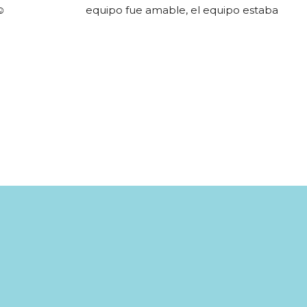
☺️
equipo fue amable, el equipo estaba 
en buen estado y el tamaño del 
grupo fue agradable (tres personas + 
guía). ¡Muchas gracias por el buceo!