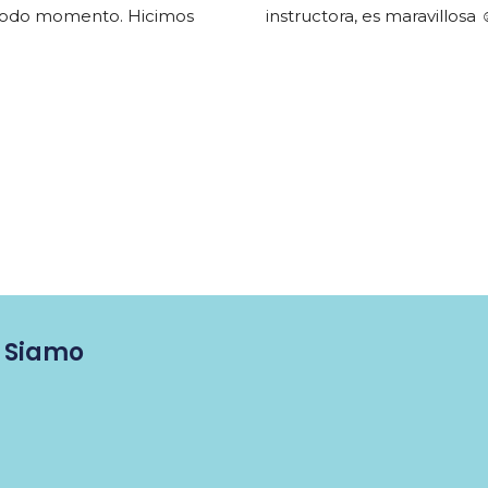
todo momento. Hicimos 
instructora, es maravillosa 
a inmersión juntas más 
semana. ¡Un montón de 
endo.
 Siamo