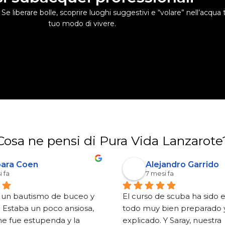
 Se liberare bolle, scoprire luoghi suggestivi e “volare” nell’acqu
tuo modo di vivere.
Cosa ne pensi di Pura Vida Lanzarote
ara Coen
Alejandro Garrido
 fa
7 mesi fa
o un bautismo de buceo y 
El curso de scuba ha sido 
 Estaba un poco ansiosa, 
todo muy bien preparado y
e fue estupenda y la 
explicado. Y Saray, nuestra 