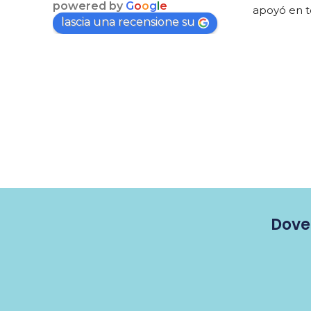
powered by
G
o
o
g
l
e
apoyó en 
lascia una recensione su
una segund
tarde esa 
peces!
Lo recomi
Dove