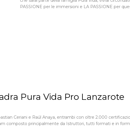
che sarai parte della famiglia Pura Vida, vivrai circon
PASSIONE per le immersioni e LA PASSIONE per quest
adra Pura Vida Pro Lanzarote
bastian Ceriani e Raúl Anaya, entrambi con oltre 2.000 certificaz
eam composto principalmente da Istruttori, tutti formati e in form