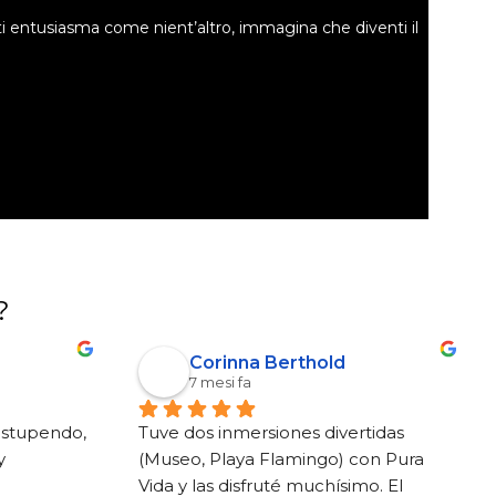
a ti entusiasma come nient’altro, immagina che diventi il
?
Corinna Berthold
7 mesi fa
estupendo, 
Tuve dos inmersiones divertidas 
 
(Museo, Playa Flamingo) con Pura 
Vida y las disfruté muchísimo. El 