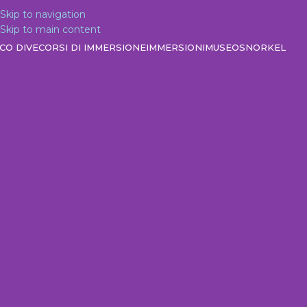
Skip to navigation
Skip to main content
CO DIVE
CORSI DI IMMERSIONE
IMMERSIONI
MUSEO
SNORKEL