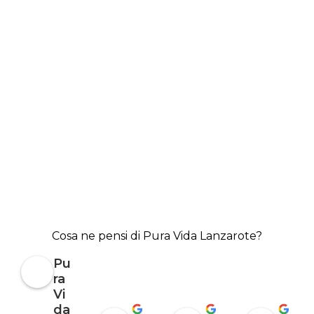
tarde 
agrada
esa 
ble 
seman
(tres 
a. ¡Un 
person
montó
as + 
n de 
guía). 
peces!
¡Mucha
Lo 
s 
recomi
gracias 
endo.
por el 
buceo!
Cosa ne pensi di Pura Vida Lanzarote?
Pu
ra
Vi
da