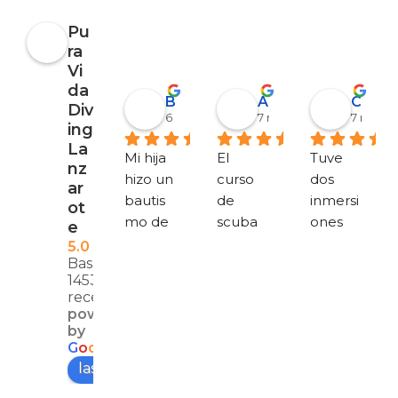
Pu
ra
Vi
da
Barbara Coen
Alejandro Garrido
Corinna Berthold
Div
6 mesi fa
7 mesi fa
7 mesi f
ing
La
Mi hija 
El 
Tuve 
nz
hizo un 
curso 
dos 
ar
bautis
de 
inmersi
ot
mo de 
scuba 
ones 
e
buceo 
ha sido 
divertid
5.0
Basato su
y le 
estupe
as 
1453
encant
ndo, 
(Museo
recensioni
ó. 
todo 
, Playa 
powered
Estaba 
muy 
Flamin
by
G
o
o
g
l
e
un 
bien 
go) con 
lascia una recensione su
poco 
prepar
Pura 
ansiosa, 
ado y 
Vida y 