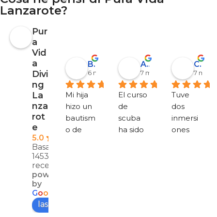
Lanzarote?
Pur
a
Vid
a
Barbara Coen
Alejandro Garrido
Corinna Berthold
Divi
6 mesi fa
7 mesi fa
7 mesi 
ng
Mi hija 
El curso 
Tuve 
La
nza
hizo un 
de 
dos 
rot
bautism
scuba 
inmersi
e
o de 
ha sido 
ones 
5.0
buceo y 
estupe
divertid
Basato su
le 
ndo, 
as 
1453
encant
todo 
(Museo, 
recensioni
powered
ó. 
muy 
Playa 
by
Estaba 
bien 
Flaming
G
o
o
g
l
e
un 
prepara
o) con 
lascia una recensione su
poco 
do y 
Pura 