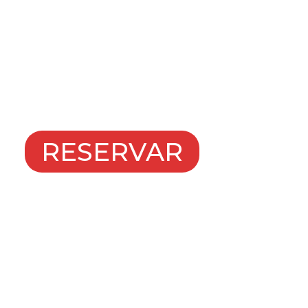
cear a La
RESERVAR