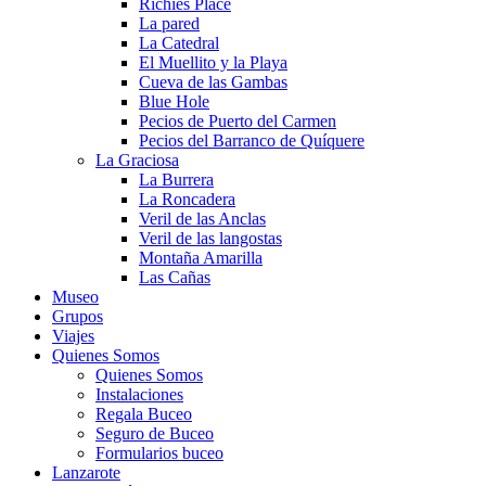
Richies Place
La pared
La Catedral
El Muellito y la Playa
Cueva de las Gambas
Blue Hole
Pecios de Puerto del Carmen
Pecios del Barranco de Quíquere
La Graciosa
La Burrera
La Roncadera
Veril de las Anclas
Veril de las langostas
Montaña Amarilla
Las Cañas
Museo
Grupos
Viajes
Quienes Somos
Quienes Somos
Instalaciones
Regala Buceo
Seguro de Buceo
Formularios buceo
Lanzarote