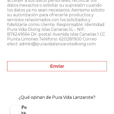
acceder a sus datos personales, rectificar los
datos inexactos o solicitar su supresión cuando
los datos ya no sean necesarios. Asimismo solicito
su autorización para ofrecerle productos y
servicios relacionados con los solicitados y
fidelizarle como cliente. Responsable: Identidad:
Pura Vida Diving Islas Canarias SL - NIF:
B76249564 Dir. postal: Avenida Islas Canarias 1 CC
Punta Limones Teléfono: 620281900 Correo
elect: admin@puravidalanzarotediving.com
Enviar
¿Qué opinan de Pura Vida Lanzarote?
Pu
ra