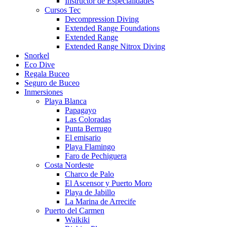
Instructor de Especialidades
Cursos Tec
Decompression Diving
Extended Range Foundations
Extended Range
Extended Range Nitrox Diving
Snorkel
Eco Dive
Regala Buceo
Seguro de Buceo
Inmersiones
Playa Blanca
Papagayo
Las Coloradas
Punta Berrugo
El emisario
Playa Flamingo
Faro de Pechiguera
Costa Nordeste
Charco de Palo
El Ascensor y Puerto Moro
Playa de Jabillo
La Marina de Arrecife
Puerto del Carmen
Waikiki