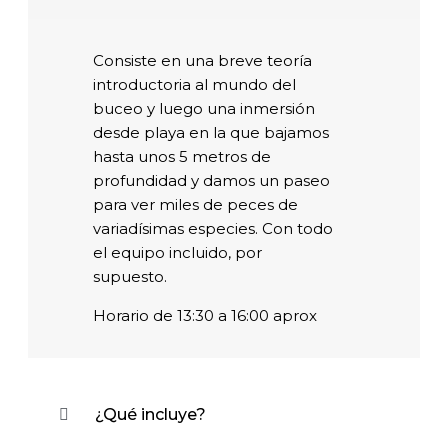
Bautizo
de buceo
Consiste en una breve teoría
introductoria al mundo del
buceo y luego una inmersión
desde playa en la que bajamos
95€ por persona | ¡descuentos apartir de
hasta unos 5 metros de
dos buceadores! | Duración 2 a 3 horas
profundidad y damos un paseo
para ver miles de peces de
RESERVAR AHORA
variadísimas especies. Con todo
el equipo incluido, por
supuesto.
Horario de 13:30 a 16:00 aprox
¿Qué incluye?