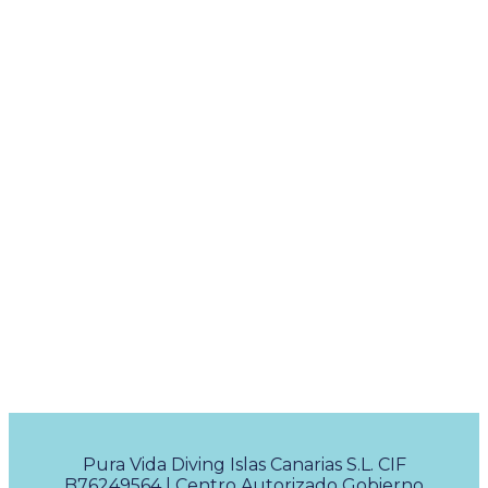
Pura Vida Diving Islas Canarias S.L. CIF
B76249564 | Centro Autorizado Gobierno