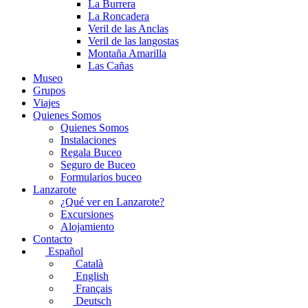
La Burrera
La Roncadera
Veril de las Anclas
Veril de las langostas
Montaña Amarilla
Las Cañas
Museo
Grupos
Viajes
Quienes Somos
Quienes Somos
Instalaciones
Regala Buceo
Seguro de Buceo
Formularios buceo
Lanzarote
¿Qué ver en Lanzarote?
Excursiones
Alojamiento
Contacto
Español
Català
English
Français
Deutsch