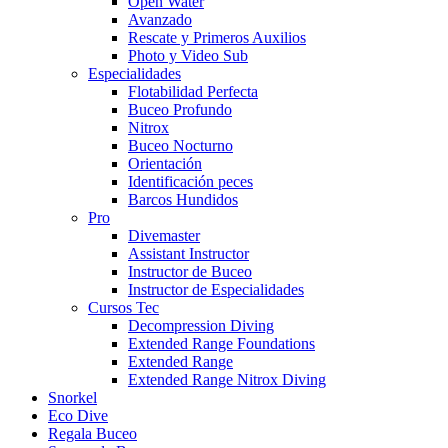
Open Water
Avanzado
Rescate y Primeros Auxilios
Photo y Video Sub
Especialidades
Flotabilidad Perfecta
Buceo Profundo
Nitrox
Buceo Nocturno
Orientación
Identificación peces
Barcos Hundidos
Pro
Divemaster
Assistant Instructor
Instructor de Buceo
Instructor de Especialidades
Cursos Tec
Decompression Diving
Extended Range Foundations
Extended Range
Extended Range Nitrox Diving
Snorkel
Eco Dive
Regala Buceo