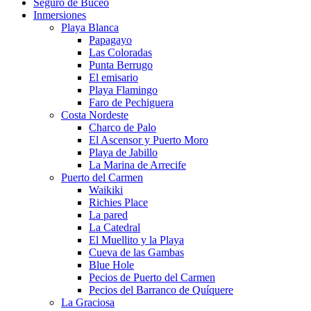
Seguro de Buceo
Inmersiones
Playa Blanca
Papagayo
Las Coloradas
Punta Berrugo
El emisario
Playa Flamingo
Faro de Pechiguera
Costa Nordeste
Charco de Palo
El Ascensor y Puerto Moro
Playa de Jabillo
La Marina de Arrecife
Puerto del Carmen
Waikiki
Richies Place
La pared
La Catedral
El Muellito y la Playa
Cueva de las Gambas
Blue Hole
Pecios de Puerto del Carmen
Pecios del Barranco de Quíquere
La Graciosa