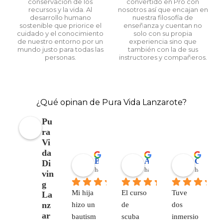
conservación de los
convertido en Pro con
recursos y la vida. Al
nosotros así que encajan en
desarrollo humano
nuestra filosofía de
sostenible que priorice el
enseñanza y cuentan no
cuidado y el conocimiento
solo con su propia
de nuestro entorno por un
experiencia sino que
mundo justo para todas las
también con la de sus
personas.
instructores y compañeros.
¿Qué opinan de Pura Vida Lanzarote?
Pu
ra
Vi
da
Barbara Coen
Alejandro Garrido
Corinna Berthold
Di
hace 6 meses
hace 7 meses
hace 7 me
vin
g
Mi hija 
El curso 
Tuve 
La
nz
hizo un 
de 
dos 
ar
bautism
scuba 
inmersio