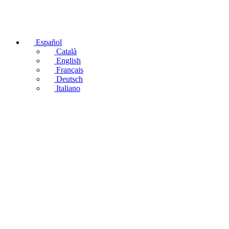
Español
Català
English
Français
Deutsch
Italiano
Pecios de 
Car