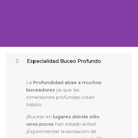
Especialidad
Especialidad Buceo Profundo
Buceo
La
Profundidad atrae a muchos
buceadores
ya que las
Profundo
inmersiones profundas crean
hábito.
¡Bucear en
lugares dónde sólo
300€ por persona | Duración 1 día y medio
unos pocos
han estado antes!
¡Experimentar la sensación de