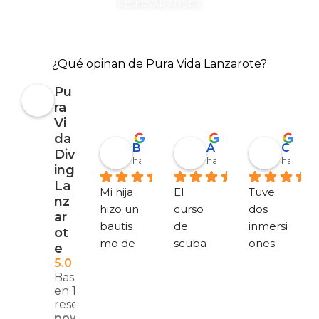
RESERVAR AHORA
¿Qué opinan de Pura Vida Lanzarote?
Pu
ra
Vi
da
Barbara Coen
Alejandro Garrido
Corinna Berthold
Div
hace 6 meses
hace 7 meses
hace 7 
ing
La
Mi hija 
El 
Tuve 
nz
hizo un 
curso 
dos 
ar
bautis
de 
inmersi
ot
mo de 
scuba 
ones 
e
buceo 
ha sido 
divertid
5.0
Basado
y le 
estupe
as 
en 1453
encant
ndo, 
(Museo
reseñas.
ó. 
todo 
, Playa 
powered