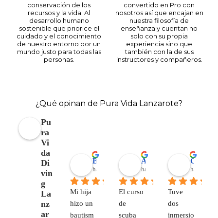
conservación de los
convertido en Pro con
recursos y la vida. Al
nosotros así que encajan en
desarrollo humano
nuestra filosofía de
sostenible que priorice el
enseñanza y cuentan no
cuidado y el conocimiento
solo con su propia
de nuestro entorno por un
experiencia sino que
mundo justo para todas las
también con la de sus
personas.
instructores y compañeros.
¿Qué opinan de Pura Vida Lanzarote?
Pu
ra
Vi
da
Barbara Coen
Alejandro Garrido
Corinna Berthold
Di
hace 6 meses
hace 7 meses
hace 7 me
vin
g
Mi hija 
El curso 
Tuve 
La
nz
hizo un 
de 
dos 
ar
bautism
scuba 
inmersio