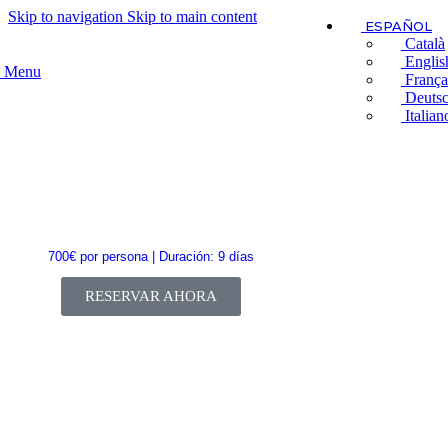
Skip to navigation
Skip to main content
ESPAÑOL
Català
Englis
Menu
França
INSTRUCTOR
Deuts
Italian
ESPECIALIDAD
700€ por persona | Duración: 9 días
RESERVAR AHORA