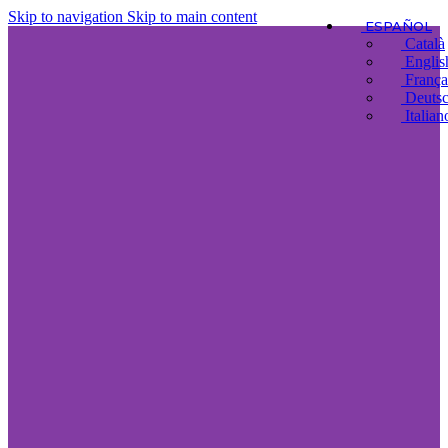
Skip to navigation
Skip to main content
ESPAÑOL
Català
Englis
França
Deuts
Italian